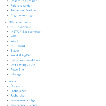
Unsere Top-Trainer
Referenzkunden
Teilnehmerfeedback
Angebotsanfrage
Offene Seminare
.NET-Akademie
.NET/C#-Basisseminar
WPF
WinUI
.NET MAUI
Blazor
WebAPI & gRPC
Entity Framework Core
Unit Testing / TDD
PowerShell
Infotage
Wissen
Übersicht
Fachbücher
Fachartikel
Konferenzvorträge
Konferenzen/Events