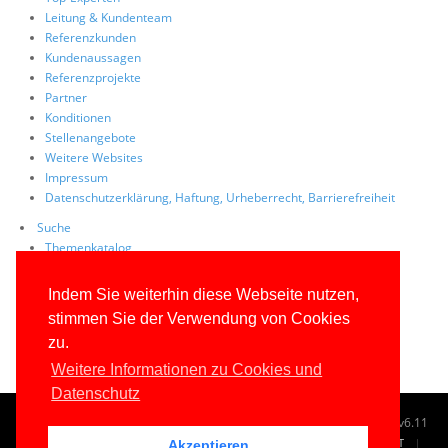
Leitung & Kundenteam
Referenzkunden
Kundenaussagen
Referenzprojekte
Partner
Konditionen
Stellenangebote
Weitere Websites
Impressum
Datenschutzerklärung, Haftung, Urheberrecht, Barrierefreiheit
Suche
Themenkatalog
Tag Cloud
Volltextsuche
Indem Sie weiterhin diese Webseite nutzen,
Site Map
stimmen Sie der Verwendung von Cookies
FAQs
zu.
Weitere Informationen zu Cookies und
Datenschutz
© 1996-2026
www.IT-Visions.de
-
Dr. Holger Schwichtenberg
v6.11
START
SUCHE
TAG CLOUD
SITEMAP
KONTAKT
Akzeptieren