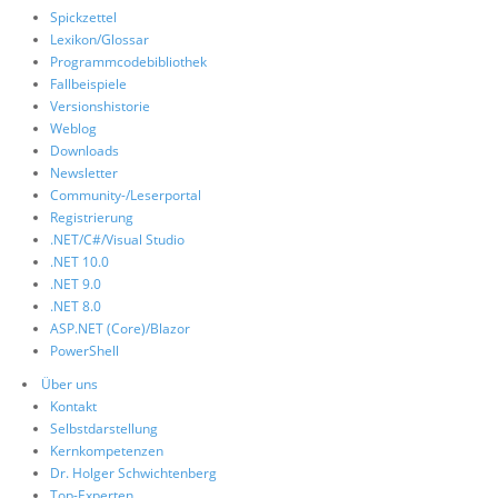
Spickzettel
Lexikon/Glossar
Programmcodebibliothek
Fallbeispiele
Versionshistorie
Weblog
Downloads
Newsletter
Community-/Leserportal
Registrierung
.NET/C#/Visual Studio
.NET 10.0
.NET 9.0
.NET 8.0
ASP.NET (Core)/Blazor
PowerShell
Über uns
Kontakt
Selbstdarstellung
Kernkompetenzen
Dr. Holger Schwichtenberg
Top-Experten