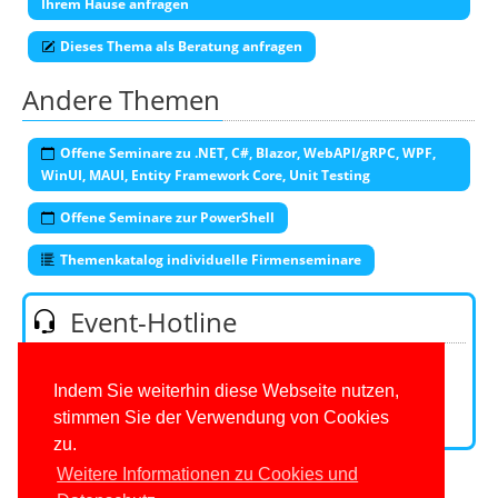
Ihrem Hause anfragen
Dieses Thema als Beratung anfragen
Andere Themen
Offene Seminare zu .NET, C#, Blazor, WebAPI/gRPC, WPF,
WinUI, MAUI, Entity Framework Core, Unit Testing
Offene Seminare zur PowerShell
Themenkatalog individuelle Firmenseminare
Event-Hotline
Telefon:
0201/649590-53
(Mo-Fr 9-16 Uhr)
E-Mail:
Indem Sie weiterhin diese Webseite nutzen,
stimmen Sie der Verwendung von Cookies
Kontaktformular
zu.
Weitere Informationen zu Cookies und