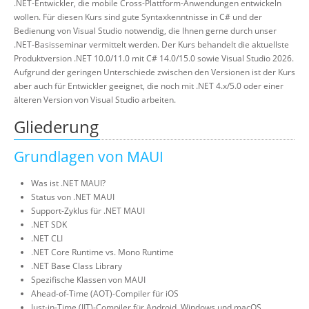
.NET-Entwickler, die mobile Cross-Plattform-Anwendungen entwickeln
wollen. Für diesen Kurs sind gute Syntaxkenntnisse in C# und der
Bedienung von Visual Studio notwendig, die Ihnen gerne durch unser
.NET-Basisseminar vermittelt werden. Der Kurs behandelt die aktuellste
Produktversion .NET 10.0/11.0 mit C# 14.0/15.0 sowie Visual Studio 2026.
Aufgrund der geringen Unterschiede zwischen den Versionen ist der Kurs
aber auch für Entwickler geeignet, die noch mit .NET 4.x/5.0 oder einer
älteren Version von Visual Studio arbeiten.
Gliederung
Grundlagen von MAUI
Was ist .NET MAUI?
Status von .NET MAUI
Support-Zyklus für .NET MAUI
.NET SDK
.NET CLI
.NET Core Runtime vs. Mono Runtime
.NET Base Class Library
Spezifische Klassen von MAUI
Ahead-of-Time (AOT)-Compiler für iOS
Just-in-Time (JIT)-Compiler für Android, Windows und macOS