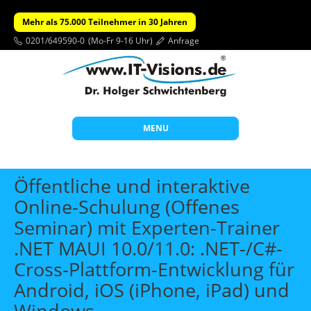
Mehr als 75.000 Teilnehmer in 30 Jahren
0201/649590-0
(Mo-Fr 9-16 Uhr)
Anfrage
MENU
Start
Öffentliche und interaktive
Themen
Online-Schulung (Offenes
Seminar) mit Experten-Trainer
Beratung
.NET MAUI 10.0/11.0: .NET-/C#-
Individuelle Schulungen
Cross-Plattform-Entwicklung für
Offene Seminare
Android, iOS (iPhone, iPad) und
Wissen
Windows