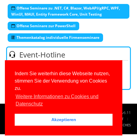
Offene Seminare zu .NET, C#, Blazor, WebAPI/gRPC, WPF,
WinUI, MAUI, Entity Framework Core, Unit Testing
Offene Seminare zur PowerShell
Themenkatalog individuelle Firmenseminare
Event-Hotline
Telefon:
0201/649590-53
(Mo-Fr 9-16 Uhr)
E-Mail:
Indem Sie weiterhin diese Webseite nutzen,
stimmen Sie der Verwendung von Cookies
Kontaktformular
zu.
Weitere Informationen zu Cookies und
Datenschutz
© 1996-2026
www.IT-Visions.de
-
Dr. Holger Schwichtenberg
v6.11
START
SUCHE
TAG CLOUD
SITEMAP
KONTAKT
Akzeptieren
IMPRESSUM
RECHTLICHES