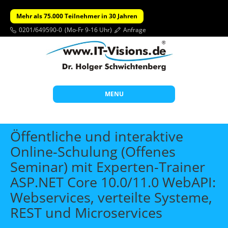
Mehr als 75.000 Teilnehmer in 30 Jahren
0201/649590-0
(Mo-Fr 9-16 Uhr)
Anfrage
MENU
Start
Öffentliche und interaktive
Themen
Online-Schulung (Offenes
Seminar) mit Experten-Trainer
Beratung
ASP.NET Core 10.0/11.0 WebAPI:
Individuelle Schulungen
Webservices, verteilte Systeme,
Offene Seminare
REST und Microservices
Wissen