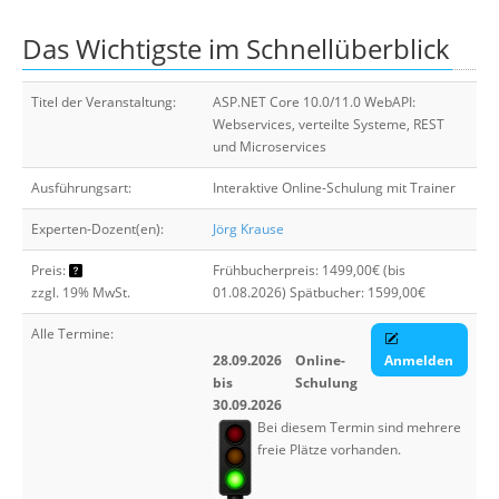
Über uns
Das Wichtigste im Schnellüberblick
Suche
Titel der Veranstaltung:
ASP.NET Core 10.0/11.0 WebAPI:
Webservices, verteilte Systeme, REST
und Microservices
Ausführungsart:
Interaktive Online-Schulung mit Trainer
Experten-Dozent(en):
Jörg Krause
Preis:
Frühbucherpreis: 1499,00€ (bis
zzgl. 19% MwSt.
01.08.2026) Spätbucher: 1599,00€
Alle Termine:
28.09.2026
Online-
Anmelden
bis
Schulung
30.09.2026
Bei diesem Termin sind mehrere
freie Plätze vorhanden.