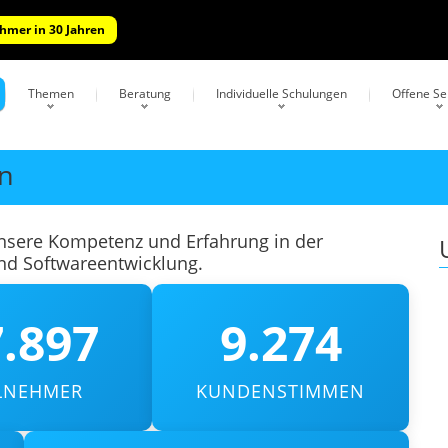
ehmer in 30 Jahren
Themen
Beratung
Individuelle Schulungen
Offene S
en
unsere Kompetenz und Erfahrung in der
und Softwareentwicklung.
.897
9.274
ILNEHMER
KUNDENSTIMMEN