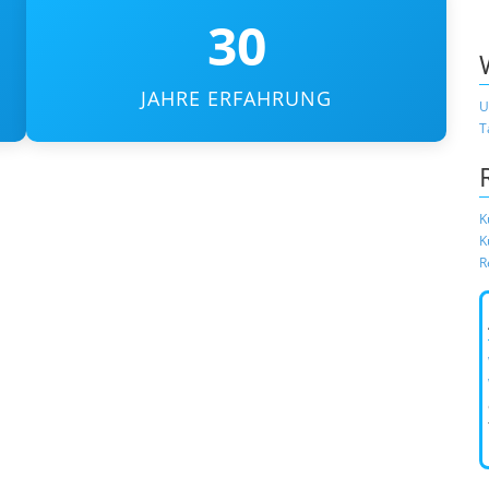
30
JAHRE ERFAHRUNG
U
T
K
K
R