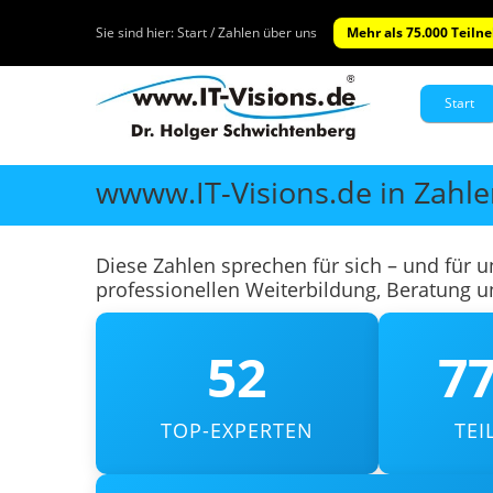
Sie sind hier:
Start / Zahlen über uns
Mehr als 75.000 Teiln
Start
wwww.IT-Visions.de in Zahl
Diese Zahlen sprechen für sich – und für 
professionellen Weiterbildung, Beratung 
52
77
TOP-EXPERTEN
TE