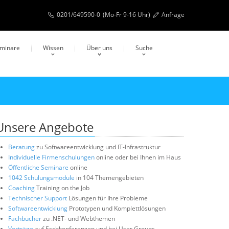
0201/649590-0
(Mo-Fr 9-16 Uhr)
Anfrage
eminare
Wissen
Über uns
Suche
Unsere Angebote
Beratung
zu Softwareentwicklung und IT-Infrastruktur
Individuelle Firmenschulungen
online oder bei Ihnen im Haus
Öffentliche Seminare
online
1042 Schulungsmodule
in 104 Themengebieten
Coaching
Training on the Job
Technischer Support
Lösungen für Ihre Probleme
Softwareentwicklung
Prototypen und Komplettlösungen
Fachbücher
zu .NET- und Webthemen
Vorträge
auf Fachkonferenzen und bei User Groups