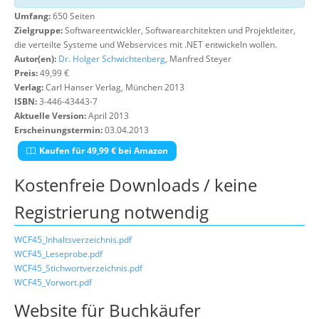
Umfang:
650 Seiten
Zielgruppe:
Softwareentwickler, Softwarearchitekten und Projektleiter,
die verteilte Systeme und Webservices mit .NET entwickeln wollen.
Autor(en):
Dr. Holger Schwichtenberg
, Manfred Steyer
Preis:
49,99 €
Verlag:
Carl Hanser Verlag, München 2013
ISBN:
3-446-43443-7
Aktuelle Version:
April 2013
Erscheinungstermin:
03.04.2013
Kaufen für 49,99 € bei Amazon
Kostenfreie Downloads / keine
Registrierung notwendig
WCF45_Inhaltsverzeichnis.pdf
WCF45_Leseprobe.pdf
WCF45_Stichwortverzeichnis.pdf
WCF45_Vorwort.pdf
Website für Buchkäufer