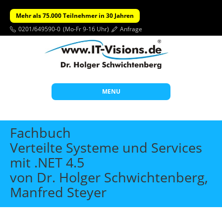
Mehr als 75.000 Teilnehmer in 30 Jahren
0201/649590-0
(Mo-Fr 9-16 Uhr)
Anfrage
MENU
Start
Fachbuch
Themen
Verteilte Systeme und Services
mit .NET 4.5
Beratung
von Dr. Holger Schwichtenberg,
Individuelle Schulungen
Manfred Steyer
Offene Seminare
Wissen