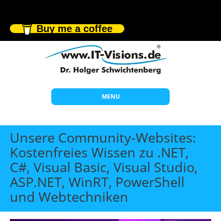
Buy me a coffee
MENU
Start
Unsere Community-Websites:
Themen
Kostenfreies Wissen zu .NET,
C#, Visual Basic, Visual Studio,
Beratung
ASP.NET, WinRT, PowerShell
Individuelle Schulungen
und Webtechniken
Offene Seminare
Wissen