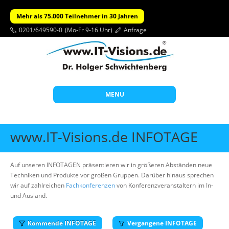
Mehr als 75.000 Teilnehmer in 30 Jahren
0201/649590-0
(Mo-Fr 9-16 Uhr)
Anfrage
MENU
Start
www.IT-Visions.de INFOTAGE
Themen
Beratung
Auf unseren INFOTAGEN präsentieren wir in größeren Abständen neue
Techniken und Produkte vor großen Gruppen. Darüber hinaus sprechen
Individuelle Schulungen
wir auf zahlreichen
Fachkonferenzen
von Konferenzveranstaltern im In-
und Ausland.
Offene Seminare
Wissen
Kommende INFOTAGE
Vergangene INFOTAGE