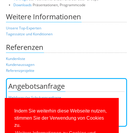
Downloads
Präsentationen, Programmcode
Weitere Informationen
Unsere Top-Experten
Tagessätze und Konditionen
Referenzen
Kundenliste
Kundenaussagen
Referenzprojekte
Angebotsanfrage
Webformular Schulungsanfrage
Webformular Beratungsanfrage
oder über unser Kundenteam:
Indem Sie weiterhin diese Webseite nutzen,
Telefon
0201/649590-0
(Mo-Fr 9-16 Uhr)
stimmen Sie der Verwendung von Cookies
E-Mail:
zu.