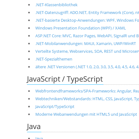
.NET-Klassenbibliothek
.NET-Datenzugriff: ADO.NET, Entity Framework (Core), n
.NET-basierte Desktop-Anwendungen: WPF, Windows For
Windows Presentation Foundation (WPF) / XAML
ASP.NET Core: MVC, Razor Pages, WebAPI, SignalR und B
.NET-Mobilanwendungen: MAUI, Xamarin, UWP/WinRT
Verteilte Systeme, Webservices, SOA, REST und Microse
.NET-Spezialthemen
ältere .NET Versionen (.NET 1.0, 2.0, 3.0, 3.5, 4.0, 4.5, 4.6, 4
JavaScript / TypeScript
Webfrontendframeworks/SPA-Frameworks: Angular, React, 
Webtechniken/Webstandards: HTML, CSS, JavaScript, T
JavaScript/TypeScript
Moderne Webanwendungen mit HTML5 und JavaScript
Java
Java