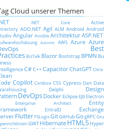
Tag Cloud unserer Themen
.NET
Active
.NET Core
Agil
ADO.NET
Android
irectory
ALM
Android
Architektur
Angular
ASP.NET
tudio
Ansible
Azure
Azure
AWS
ufwandsschätzung
Automic
Best
DevOps
Practices
Blazor
BPMN
Bu
Bootstrap
BizTalk
iness
C#
Capacitor
ChatGPT
ntelligence
C++
Citrix
Clean
Copilot
Code
Cypress
CSS
Data
Cordova
Dart
Design
Delphi
Warehousing
DevOps
Pattern
Docker
Eclipse
Electron
EJB
Entity
Enterprise Architect
Framework
Exchange
EntraID
Flutter
Git
Go
Server
GitHub
gRPC
FSLogix
Gru
HTML5
Hibernate
GWT
Hyper
penrichtlinien