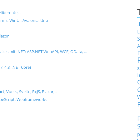
Hibernate, …
ms, WinUI, Avalonia, Uno
D
lazor
S
A
rvices mit .NET: ASP.NET WebAPI, WCF, OData, …
s
.7, 4.8, .NET Core)
I
Vue.js, Svelte, RxJS, Blazor, …
ypeScript, Webframeworks
p