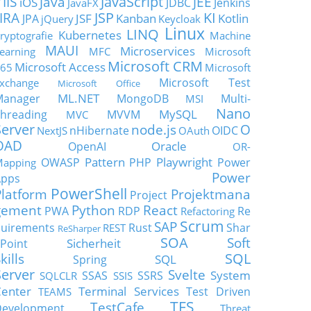
JavaScript
IIS
Java
JEE
V
iOS
JDBC
Jenkins
JavaFX
JSP
KI
JIRA
JSF
Kanban
Kotlin
JPA
jQuery
Keycloak
Linux
LINQ
Kubernetes
ryptografie
Machine
MAUI
Microservices
earning
MFC
Microsoft
Microsoft CRM
Microsoft Access
65
Microsoft
Microsoft Test
xchange
Microsoft Office
ML.NET
Manager
MongoDB
Multi-
MSI
Nano
MySQL
hreading
MVVM
MVC
Server
node.js
O
nHibernate
OIDC
NextJS
OAuth
OAD
Oracle
OpenAI
OR-
Pattern
Playwright
OWASP
PHP
Power
apping
Power
Apps
PowerShell
Platform
Projektmana
Project
gement
Python
React
PWA
RDP
Re
Refactoring
Scrum
SAP
uirements
Rust
Shar
REST
ReSharper
SOA
Soft
Sicherheit
Point
SQL
kills
SQL
Spring
Server
Svelte
System
SSAS
SSRS
SQLCLR
SSIS
enter
Terminal Services
Test Driven
TEAMS
TFS
TestCafe
Development
Threat