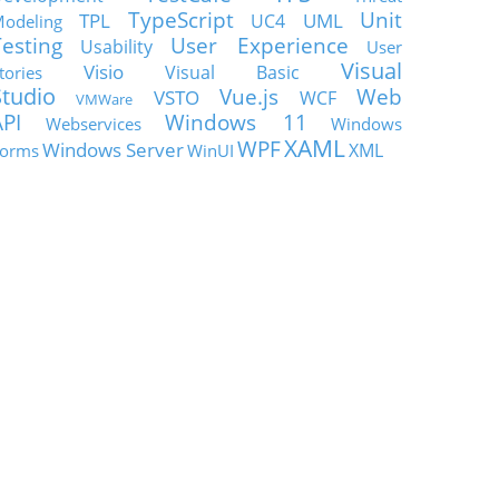
TypeScript
Unit
TPL
UML
UC4
odeling
Testing
User Experience
Usability
User
Visual
Visio
Visual Basic
tories
Studio
Vue.js
Web
VSTO
WCF
VMWare
API
Windows 11
Webservices
Windows
XAML
WPF
Windows Server
XML
orms
WinUI