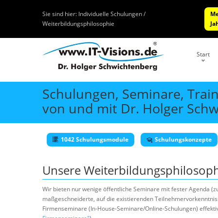
Sie sind hier:
Individuelle Schulungen /
Me
Weiterbildungsphilosophie
Ja
Start
Schulungen, Seminare, Train
von und mit Dr. Holger Sch
1042 Schulungsmodule
Schulungskonzepte
Unsere Weiterbildungsphilosoph
Wir bieten nur wenige öffentliche Seminare mit fester Agenda (
maßgeschneiderte, auf die existierenden Teilnehmervorkenntniss
Firmenseminare (In-House-Seminare/Online-Schulungen) effektiv