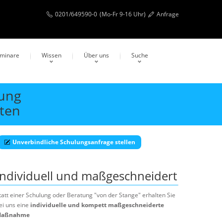
0201/649590-0
(Mo-Fr 9-16 Uhr)
Anfrage
eminare
Wissen
Über uns
Suche
dung
ten
Unverbindliche Schulungsanfrage stellen
Individuell und maßgeschneidert
tatt einer Schulung oder Beratung "von der Stange" erhalten Sie
ei uns eine
individuelle und kompett maßgeschneiderte
aßnahme