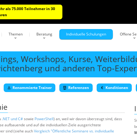
hr als 75.000 Teilnehmer in 30
hren
Themen
Beratung
Individuelle Schulungen
Offene S
ings, Workshops, Kurse, Weiterbil
wichtenberg und anderen Top-Exper
Renommierte Trainer
Referenzen
Konditionen
ie
zu
.NET und C#
sowie
PowerShell
) an, weil wir davon überzeugt sind, dass
S
e aufbauende und auf die individuellen Ziele ausgerichtete
b
er sind (siehe auch
Vergleich "Öffentliche Seminare vs. individuelle
M