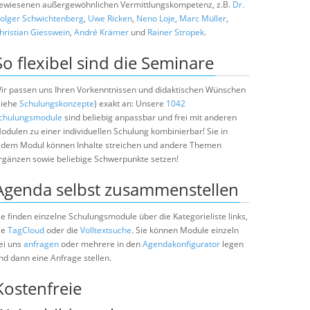
ewiesenen außergewöhnlichen Vermittlungskompetenz, z.B.
Dr.
olger Schwichtenberg
,
Uwe Ricken
,
Neno Loje
,
Marc Müller
,
hristian Giesswein
,
André Krämer
und
Rainer Stropek
.
So flexibel sind die Seminare
ir passen uns Ihren Vorkenntnissen und didaktischen Wünschen
siehe
Schulungskonzepte
) exakt an: Unsere
1042
chulungsmodule
sind beliebig anpassbar und frei mit anderen
odulen zu einer individuellen Schulung kombinierbar! Sie in
edem Modul können Inhalte streichen und andere Themen
rgänzen sowie beliebige Schwerpunkte setzen!
Agenda selbst zusammenstellen
ie finden einzelne Schulungsmodule über die Kategorieliste links,
ie
TagCloud
oder die
Volltextsuche
. Sie können Module einzeln
ei uns
anfragen
oder mehrere in den
Agendakonfigurator
legen
nd dann eine Anfrage stellen.
Kostenfreie