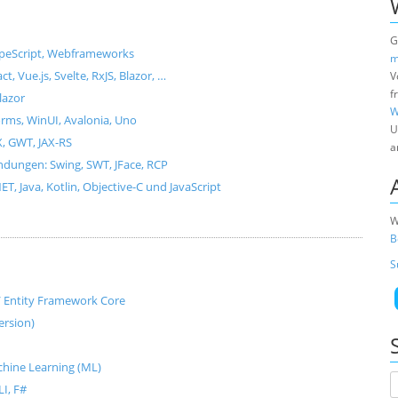
G
ypeScript, Webframeworks
m
Vue.js, Svelte, RxJS, Blazor, …
V
f
lazor
W
ms, WinUI, Avalonia, Uno
U
X, GWT, JAX-RS
a
dungen: Swing, SWT, JFace, RCP
, Java, Kotlin, Objective-C und JavaScript
W
B
S
e / Entity Framework Core
ersion)
Machine Learning (ML)
I, F#