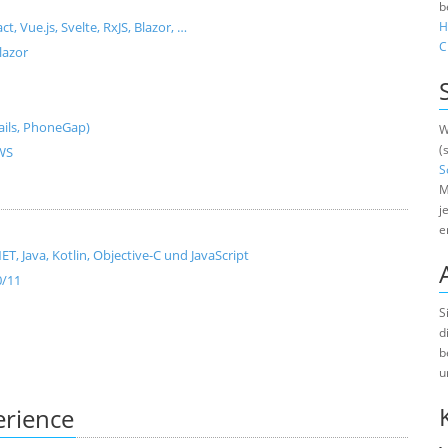
b
Vue.js, Svelte, RxJS, Blazor, …
H
C
lazor
ils, PhoneGap)
W
(
AWS
S
M
j
e
, Java, Kotlin, Objective-C und JavaScript
0/11
S
d
b
u
erience