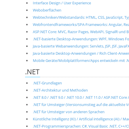
Interface Design / User Experience
Weboberflächen
Webtechniken/Webstandards: HTML, CSS, JavaScript, T
Webfrontendframeworks/SPA-Frameworks: Angular, React, 
ASP.NET Core: MVC, Razor Pages, WebAPI, SignalR und B
.NET-basierte Desktop-Anwendungen: WPF, Windows For
Java-basierte Webanwendungen: Servlets, JSP, JSF, JavaF
Java-basierte Desktop-Anwendungen / Rich Client-Anwen
Mobile Geräte/Mobilplattformen/Apps entwickeln mit .NET
.NET
.NET-Grundlagen
.NET-Architektur und Methoden
.NET 8.0 / .NET 9.0 / .NET 10.0 / .NET 11.0 / ASP.NET Cor
.NET für Umsteiger (Versionsumstieg auf die aktuellste V
.NET für Umsteiger von anderen Sprachen
Künstliche Intelligenz (KI) / Artificial intelligence (AI) / 
.NET-Programmiersprachen: C#, Visual Basic .NET, C++/CL