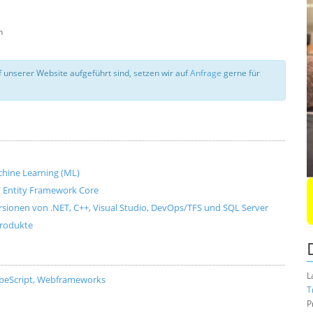
n
 unserer Website aufgeführt sind, setzen wir auf
Anfrage
gerne für
Machine Learning (ML)
e / Entity Framework Core
ersionen von .NET, C++, Visual Studio, DevOps/TFS und SQL Server
produkte
L
ypeScript, Webframeworks
T
P