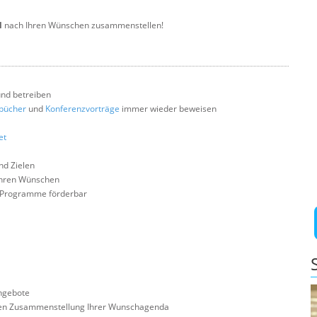
l
nach Ihren Wünschen zusammenstellen!
und betreiben
bücher
und
Konferenzvorträge
immer wieder beweisen
et
nd Zielen
hren Wünschen
e Programme förderbar
angebote
ichen Zusammenstellung Ihrer Wunschagenda