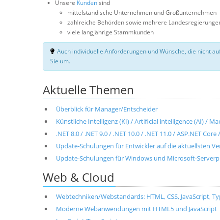
Unsere
Kunden
sind
mittelständische Unternehmen und Großunternehmen
zahlreiche Behörden sowie mehrere Landesregierunge
viele langjährige Stammkunden
Auch individuelle Anforderungen und Wünsche, die nicht auf
Sie um.
Aktuelle Themen
Überblick für Manager/Entscheider
Künstliche Intelligenz (KI) / Artificial intelligence (AI) / 
.NET 8.0 / .NET 9.0 / .NET 10.0 / .NET 11.0 / ASP.NET Cor
Update-Schulungen für Entwickler auf die aktuellsten V
Update-Schulungen für Windows und Microsoft-Server
Web & Cloud
Webtechniken/Webstandards: HTML, CSS, JavaScript, T
Moderne Webanwendungen mit HTML5 und JavaScript