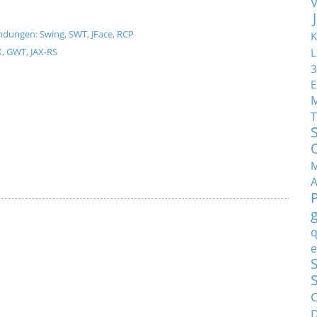
dungen: Swing, SWT, JFace, RCP
K
X, GWT, JAX-RS
L
3
E
T
M
q
e
S
C