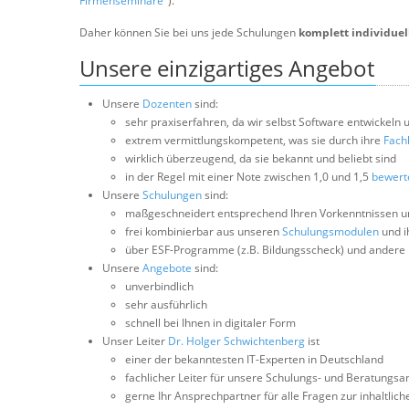
Firmenseminare"
).
Daher können Sie bei uns jede Schulungen
komplett individuel
Unsere einzigartiges Angebot
Unsere
Dozenten
sind:
sehr praxiserfahren, da wir selbst Software entwickeln 
extrem vermittlungskompetent, was sie durch ihre
Fach
wirklich überzeugend, da sie bekannt und beliebt sind
in der Regel mit einer Note zwischen 1,0 und 1,5
bewert
Unsere
Schulungen
sind:
maßgeschneidert entsprechend Ihren Vorkenntnissen u
frei kombinierbar aus unseren
Schulungsmodulen
und i
über ESF-Programme (z.B. Bildungsscheck) und ander
Unsere
Angebote
sind:
unverbindlich
sehr ausführlich
schnell bei Ihnen in digitaler Form
Unser Leiter
Dr. Holger Schwichtenberg
ist
einer der bekanntesten IT-Experten in Deutschland
fachlicher Leiter für unsere Schulungs- und Beratungs
gerne Ihr Ansprechpartner für alle Fragen zur inhaltl