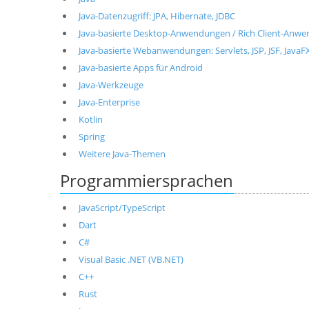
Java-Datenzugriff: JPA, Hibernate, JDBC
Java-basierte Desktop-Anwendungen / Rich Client-Anwen
Java-basierte Webanwendungen: Servlets, JSP, JSF, JavaF
Java-basierte Apps für Android
Java-Werkzeuge
Java-Enterprise
Kotlin
Spring
Weitere Java-Themen
Programmiersprachen
JavaScript/TypeScript
Dart
C#
Visual Basic .NET (VB.NET)
C++
Rust