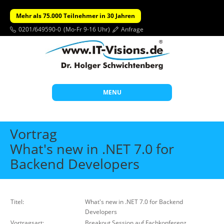
Mehr als 75.000 Teilnehmer in 30 Jahren
0201/649590-0
(Mo-Fr 9-16 Uhr)
Anfrage
MENU
Start
Vortrag
Themen
What's new in .NET 7.0 for
Backend Developers
Beratung
Individuelle Schulungen
Offene Seminare
Titel:
What's new in .NET 7.0 for Backend
Developers
Wissen
Vortragsart:
Breakout Session auf Fachkonferenz