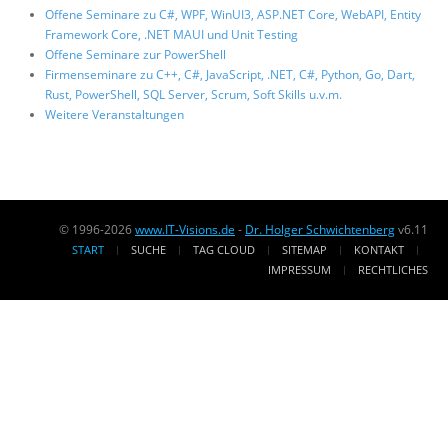
Offene Seminare zu C#, WPF, WinUI3, ASP.NET Core, WebAPI, Entity
Framework Core, .NET MAUI und Unit Testing
Offene Seminare zur PowerShell
Firmenseminare zu C++, C#, JavaScript, .NET, C#, Python, Go, Dart,
Rust, PowerShell, SQL Server, Scrum, Soft Skills u.v.m.
Weitere Veranstaltungen
© 1996-2026
www.IT-Visions.de
-
Dr. Holger Schwichtenberg
v6.11
START
SUCHE
TAG CLOUD
SITEMAP
KONTAKT
IMPRESSUM
RECHTLICHES