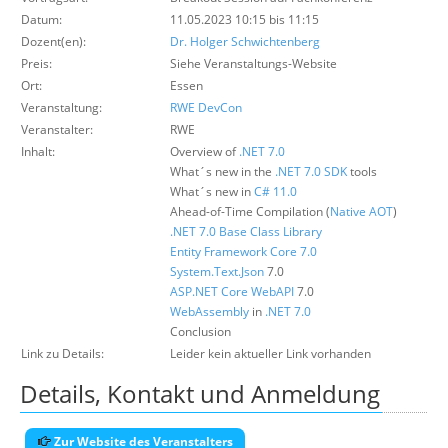
Über uns
Datum:
11.05.2023 10:15 bis 11:15
Dozent(en):
Dr. Holger Schwichtenberg
Suche
Preis:
Siehe Veranstaltungs-Website
Ort:
Essen
Veranstaltung:
RWE DevCon
Veranstalter:
RWE
Inhalt:
Overview of
.NET 7.0
What´s new in the
.NET 7.0
SDK
tools
What´s new in
C# 11.0
Ahead-of-Time Compilation (
Native AOT
)
.NET 7.0
Base Class Library
Entity Framework Core 7.0
System.Text.Json
7.0
ASP.NET Core WebAPI
7.0
WebAssembly
in
.NET 7.0
Conclusion
Link zu Details:
Leider kein aktueller Link vorhanden
Details, Kontakt und Anmeldung
Zur Website des Veranstalters