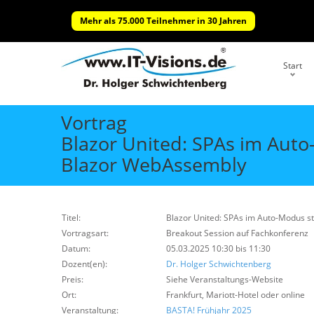
Mehr als 75.000 Teilnehmer in 30 Jahren
Start
Vortrag
Blazor United: SPAs im Auto
Blazor WebAssembly
Titel:
Blazor United: SPAs im Auto-Modus s
Vortragsart:
Breakout Session auf Fachkonferenz
Datum:
05.03.2025 10:30 bis 11:30
Dozent(en):
Dr. Holger Schwichtenberg
Preis:
Siehe Veranstaltungs-Website
Ort:
Frankfurt, Mariott-Hotel oder online
Veranstaltung:
BASTA! Frühjahr 2025