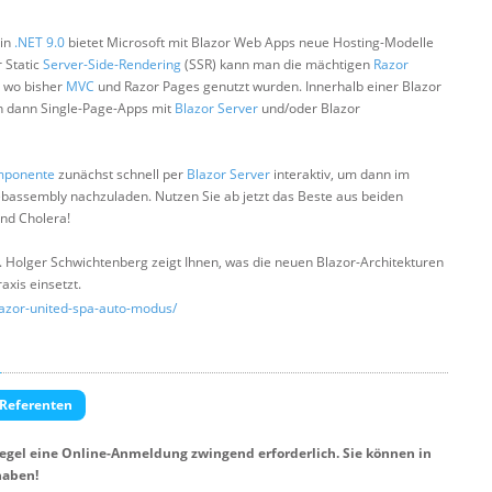
 in
.NET 9.0
bietet Microsoft mit Blazor Web Apps neue Hosting-Modelle
 Static
Server-Side-Rendering
(SSR) kann man die mächtigen
Razor
, wo bisher
MVC
und Razor Pages genutzt wurden. Innerhalb einer Blazor
dann Single-Page-Apps mit
Blazor Server
und/oder Blazor
mponente
zunächst schnell per
Blazor Server
interaktiv, um dann im
bassembly nachzuladen. Nutzen Sie ab jetzt das Beste aus beiden
und Cholera!
 Holger Schwichtenberg zeigt Ihnen, was die neuen Blazor-Architekturen
axis einsetzt.
lazor-united-spa-auto-modus/
 Referenten
Regel eine Online-Anmeldung zwingend erforderlich. Sie können in
haben!