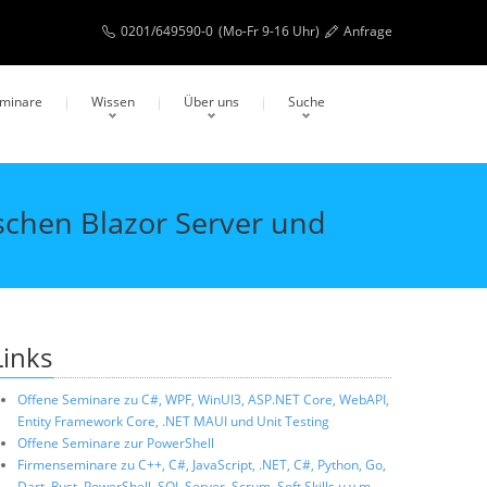
0201/649590-0
(Mo-Fr 9-16 Uhr)
Anfrage
eminare
Wissen
Über uns
Suche
schen Blazor Server und
Links
Offene Seminare zu C#, WPF, WinUI3, ASP.NET Core, WebAPI,
Entity Framework Core, .NET MAUI und Unit Testing
Offene Seminare zur PowerShell
Firmenseminare zu C++, C#, JavaScript, .NET, C#, Python, Go,
Dart, Rust, PowerShell, SQL Server, Scrum, Soft Skills u.v.m.