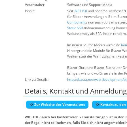
Veranstalter:
Software und Support Media
Inhalt:
Seit
.NET 8.0
und nochmal verbessert
für Blazor-Anwendungen: Beim Blazor
Component
s nun auch dort einsetzen
Static SSR
-Rahmenanwendung können 
Webassembly als SPA-Inseln rendern.
Im neuen "Auto"-Modus wird eine
Ko
Hintergrund die Module für Blazor We
Welten statt der Wahl zwischen Pest 
Blazor-Guru und Blazor-Buchautor Dr.
bringen, wie und wofür an sie in der Pr
Link zu Details:
https://basta.net/web-development/b
Details, Kontakt und Anmeldung
Zur Website des Veranstalters
Kontakt zu den
WICHTIG: Auch bei kostenfreien Veranstaltungen ist in der 
der Regel nicht teilnehmen, falls Sie sich nicht angemeldet 