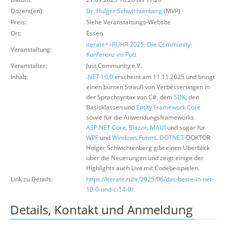
Über uns
Dozent(en):
Dr. Holger Schwichtenberg
(MVP)
Preis:
Siehe Veranstaltungs-Website
Suche
Ort:
Essen
iterate=>RUHR 2025: Die Community-
Veranstaltung:
Konferenz im Pott
Veranstalter:
Just Community e.V.
Inhalt:
.NET 10.0
erscheint am 11.11.2025 und bringt
einen bunten Strauß von Verbesserungen in
der Sprachsyntax von C#, dem
SDK
, den
Basisklassen und
Entity Framework Core
sowie für die Anwendungsframeworks
ASP.NET Core
,
Blazor
,
MAUI
und sogar für
WPF
und
Windows Forms
.
DOTNET
-DOKTOR
Holger Schwichtenberg gibt einen Überblick
über die Neuerungen und zeigt einige der
Highlights auch Live mit Codebeispielen.
Link zu Details:
https://iterate.ruhr/2025/06/das-beste-in-net-
10-0-und-c-14-0/
Details, Kontakt und Anmeldung