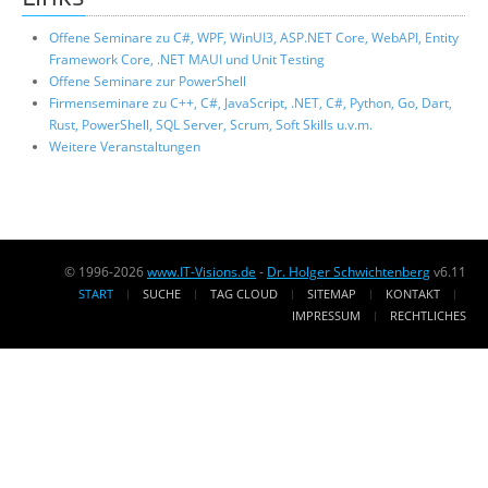
Offene Seminare zu C#, WPF, WinUI3, ASP.NET Core, WebAPI, Entity
Framework Core, .NET MAUI und Unit Testing
Offene Seminare zur PowerShell
Firmenseminare zu C++, C#, JavaScript, .NET, C#, Python, Go, Dart,
Rust, PowerShell, SQL Server, Scrum, Soft Skills u.v.m.
Weitere Veranstaltungen
© 1996-2026
www.IT-Visions.de
-
Dr. Holger Schwichtenberg
v6.11
START
SUCHE
TAG CLOUD
SITEMAP
KONTAKT
IMPRESSUM
RECHTLICHES