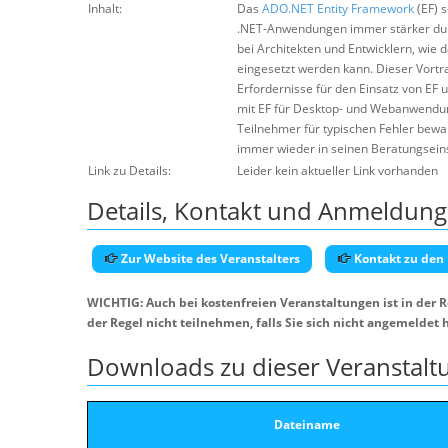
Inhalt:
Das
ADO.NET Entity Framework
(EF) s
.NET-Anwendungen immer stärker dur
bei Architekten und Entwicklern, wie da
eingesetzt werden kann. Dieser Vortra
Erfordernisse für den Einsatz von EF 
mit EF für Desktop- und Webanwendun
Teilnehmer für typischen Fehler bewa
immer wieder in seinen Beratungseins
Link zu Details:
Leider kein aktueller Link vorhanden
Details, Kontakt und Anmeldung
Zur Website des Veranstalters
Kontakt zu den
WICHTIG: Auch bei kostenfreien Veranstaltungen ist in der 
der Regel nicht teilnehmen, falls Sie sich nicht angemeldet 
Downloads zu dieser Veranstalt
Dateiname