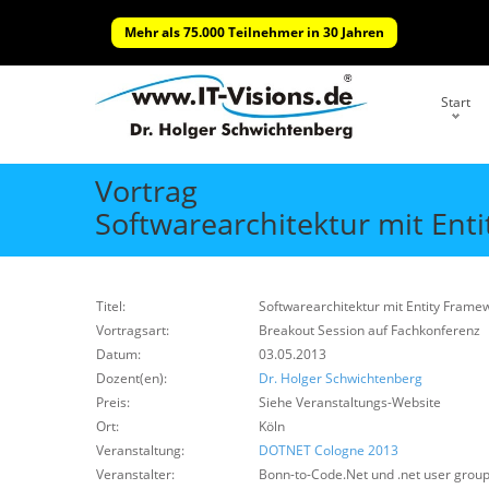
Mehr als 75.000 Teilnehmer in 30 Jahren
Start
Vortrag
Softwarearchitektur mit Ent
Titel:
Softwarearchitektur mit Entity Frame
Vortragsart:
Breakout Session auf Fachkonferenz
Datum:
03.05.2013
Dozent(en):
Dr. Holger Schwichtenberg
Preis:
Siehe Veranstaltungs-Website
Ort:
Köln
Veranstaltung:
DOTNET Cologne 2013
Veranstalter:
Bonn-to-Code.Net und .net user group