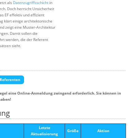
etzt als
Datenzugriffsschicht
in
ch. Doch herrscht Unsicherheit
s EF effektiv und effizient
g klärt einige architektonische
und zeigt eine Muster-Architektur
gen. Damit sollen die
hrt werden, die der Referent
ätzen sieht.
 Referenten
Regel eine Online-Anmeldung zwingend erforderlich. Sie können in
haben!
ung
Letzte
Größe
Aktion
Aktualisierung