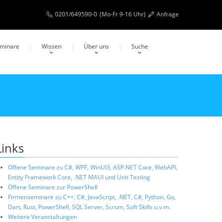
0201/649590-0
(Mo-Fr 9-16 Uhr)
Anfrage
eminare
Wissen
Über uns
Suche
Links
Offene Seminare zu C#, WPF, WinUI3, ASP.NET Core, WebAPI,
Entity Framework Core, .NET MAUI und Unit Testing
Offene Seminare zur PowerShell
Firmenseminare zu C++, C#, JavaScript, .NET, C#, Python, Go,
Dart, Rust, PowerShell, SQL Server, Scrum, Soft Skills u.v.m.
Weitere Veranstaltungen