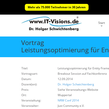
Mehr als 75.000 Teilnehmer in 30 Jahren
Start
Vortrag
Leistungsoptimierung für E
Titel:
Leistungsoptimierung für Entity Fram
Vortragsart:
Breakout Session auf Fachkonferenz
Datum:
12.09.2014
Dozent(en):
Dr. Holger Schwichtenberg
Preis:
Siehe Veranstaltungs-Website
Ort:
Wuppertal
Veranstaltung:
NRW Conf 2014
Veranstalter:
Just Community e.V.