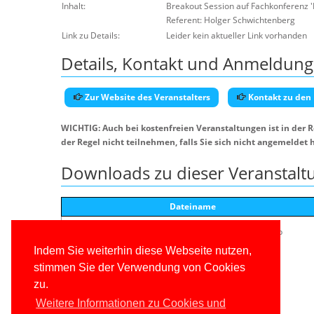
Inhalt:
Breakout Session auf Fachkonferenz '
Referent: Holger Schwichtenberg
Link zu Details:
Leider kein aktueller Link vorhanden
Details, Kontakt und Anmeldung
Zur Website des Veranstalters
Kontakt zu den
WICHTIG: Auch bei kostenfreien Veranstaltungen ist in der 
der Regel nicht teilnehmen, falls Sie sich nicht angemeldet 
Downloads zu dieser Veranstalt
Dateiname
EntityFramework_ArchitekturLeistungTipps_pptm.pdf.zip
Indem Sie weiterhin diese Webseite nutzen,
stimmen Sie der Verwendung von Cookies
zu.
Weitere Informationen zu Cookies und