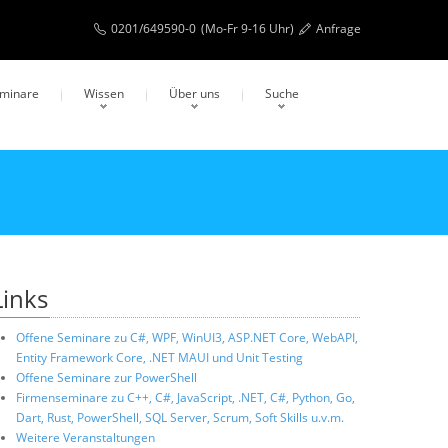
0201/649590-0
(Mo-Fr 9-16 Uhr)
Anfrage
eminare
Wissen
Über uns
Suche
Links
Offene Seminare zu C#, WPF, WinUI3, ASP.NET Core, WebAPI,
Entity Framework Core, .NET MAUI und Unit Testing
Offene Seminare zur PowerShell
Firmenseminare zu C++, C#, JavaScript, .NET, C#, Python, Go,
Dart, Rust, PowerShell, SQL Server, Scrum, Soft Skills u.v.m.
Weitere Veranstaltungen