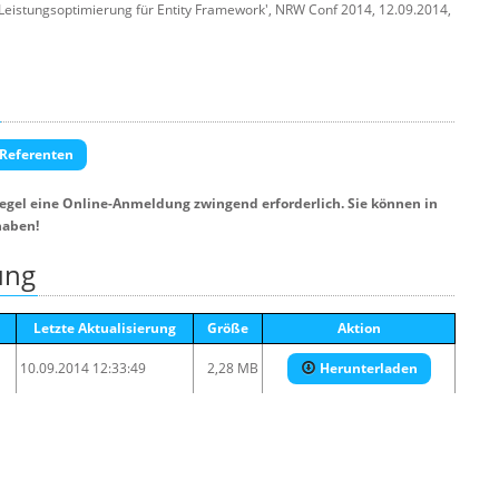
Leistungsoptimierung für Entity Framework', NRW Conf 2014, 12.09.2014,
 Referenten
Regel eine Online-Anmeldung zwingend erforderlich. Sie können in
haben!
ung
Letzte Aktualisierung
Größe
Aktion
10.09.2014 12:33:49
2,28 MB
Herunterladen