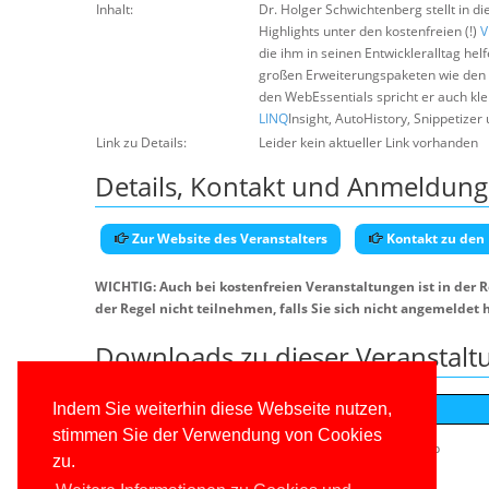
Inhalt:
Dr. Holger Schwichtenberg stellt in d
Highlights unter den kostenfreien (!)
V
die ihm in seinen Entwickleralltag hel
großen Erweiterungspaketen wie den 
den WebEssentials spricht er auch kle
LINQ
Insight, AutoHistory, Snippetizer 
Link zu Details:
Leider kein aktueller Link vorhanden
Details, Kontakt und Anmeldung
Zur Website des Veranstalters
Kontakt zu den
WICHTIG: Auch bei kostenfreien Veranstaltungen ist in der 
der Regel nicht teilnehmen, falls Sie sich nicht angemeldet 
Downloads zu dieser Veranstalt
Dateiname
Indem Sie weiterhin diese Webseite nutzen,
stimmen Sie der Verwendung von Cookies
HSchwichtenberg_10TolleVisualStudioExtensions.pdf.zip
zu.