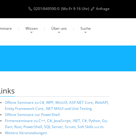
0201/649590-0
(Mo-Fr 9-16 Uhr)
Anfrage
eminare
Wissen
Über uns
Suche
Links
Offene Seminare zu C#, WPF, WinUI3, ASP.NET Core, WebAPI,
Entity Framework Core, .NET MAUI und Unit Testing
Offene Seminare zur PowerShell
Firmenseminare zu C++, C#, JavaScript, .NET, C#, Python, Go,
Dart, Rust, PowerShell, SQL Server, Scrum, Soft Skills u.v.m.
Weitere Veranstaltungen