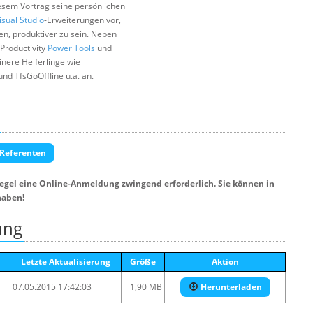
iesem Vortrag seine persönlichen
isual Studio
-Erweiterungen vor,
fen, produktiver zu sein. Neben
Productivity
Power Tools
und
inere Helferlinge wie
und TfsGoOffline u.a. an.
 Referenten
Regel eine Online-Anmeldung zwingend erforderlich. Sie können in
haben!
ung
Letzte Aktualisierung
Größe
Aktion
07.05.2015 17:42:03
1,90 MB
Herunterladen