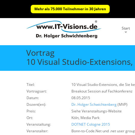
Mehr als 75.000 Teilnehmer in 30 Jahren
Start
Vortrag
10 Visual Studio-Extensions,
Titel:
10 Visual Studio-Extensions, die Sie k
Vortragsart:
Breakout Session auf Fachkonferenz
Datum:
08.05.2015
Dozent(en):
Dr. Holger Schwichtenberg
(MVP)
Preis:
Siehe Veranstaltungs-Website
Ort:
Köln, Media Park
Veranstaltung:
DOTNET Cologne 2015
Veranstalter:
Bonn-to-Code.Net und .net user group