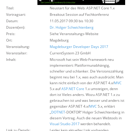
Über uns
Titel:
Neustart für das Web: ASP.NET Core 1.x
Suche
Vortragsart:
Breakout Session auf Fachkonferenz
Datum:
11.05.2017 09:30 bis 10:30
Dozent(en):
Dr. Holger Schwichtenberg
Preis:
Siehe Veranstaltungs-Website
Ort:
Magdeburg
Veranstaltung:
Magdeburger Developer Days 2017
Veranstalter:
CurrentSystem 23 GmbH
Inhalt:
Microsoft hat sein Web-Framework neu
implementiert: Plattformunabhängig,
schneller und schlanker. Die Versionszählung
beginnt neu bei 1.x, was auch ausdrückt: Man
kann nicht einfach von der ASP.NET 4.x/
MVC
5.x auf
ASP.NET Core
1.x umsteigen, denn
dort ist Vieles anders. Wozu ASP.NET 1.x zu
gebrauchen ist und was besser und anders ist
gegenüber ASP.NET 4.x/
MVC
5.x, erklärt
„
DOTNET
-DOKTOR“ Holger Schwichtenberg in
diesem Vortrag. Auch die neuen Webtools in
Visual Studio 2017
werden behandelt.
Link zu Details:
Leider kein aktueller Link vorhanden