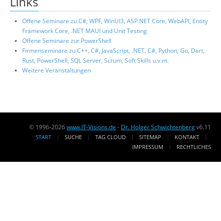
Links
Offene Seminare zu C#, WPF, WinUI3, ASP.NET Core, WebAPI, Entity
Framework Core, .NET MAUI und Unit Testing
Offene Seminare zur PowerShell
Firmenseminare zu C++, C#, JavaScript, .NET, C#, Python, Go, Dart,
Rust, PowerShell, SQL Server, Scrum, Soft Skills u.v.m.
Weitere Veranstaltungen
© 1996-2026
www.IT-Visions.de
-
Dr. Holger Schwichtenberg
v6.11
START
SUCHE
TAG CLOUD
SITEMAP
KONTAKT
IMPRESSUM
RECHTLICHES