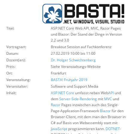
Über uns
Suche
Titel:
ASP.NET Core Web API, MVC, Razor Pages
und Blazor: Der Stand der Dinge in Version
2.2 und 3.0
Vortragsart:
Breakout Session auf Fachkonferenz
Datum:
27.02.2019 10:00 bis 11:00
Dozent(en):
Dr. Holger Schwichtenberg
Preis:
Siehe Veranstaltungs-Website
Ort:
Frankfurt
Veranstaltung:
BASTA! Frühjahr 2019
Veranstalter:
Software und Support Media
Inhalt:
ASP.NET Core
umfasst neben Web
API
und
dem
Server-Side-Rendering
mit
MVC
und
Razor
Pages inzwischen auch das Single-
Page-Application-Framework
Blazor
für den
Browser-Client, mit dem man den Browser in
C# auf Basis von Webassembly statt mit
JavaScript
programmieren kann.
DOTNET
-