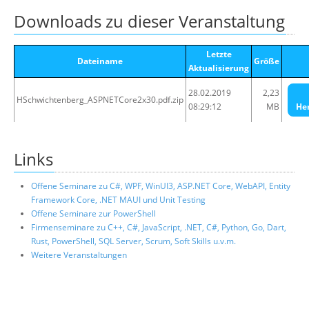
Downloads zu dieser Veranstaltung
Letzte
Dateiname
Größe
Aktualisierung
28.02.2019
2,23
HSchwichtenberg_ASPNETCore2x30.pdf.zip
08:29:12
MB
He
Links
Offene Seminare zu C#, WPF, WinUI3, ASP.NET Core, WebAPI, Entity
Framework Core, .NET MAUI und Unit Testing
Offene Seminare zur PowerShell
Firmenseminare zu C++, C#, JavaScript, .NET, C#, Python, Go, Dart,
Rust, PowerShell, SQL Server, Scrum, Soft Skills u.v.m.
Weitere Veranstaltungen