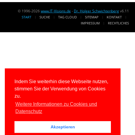
© 1996-2026
www.IT-Visions.de
-
Dr. Holger Schwichtenberg
v6.11
START
SUCHE
TAG CLOUD
SITEMAP
KONTAKT
IMPRESSUM
RECHTLICHES
Indem Sie weiterhin diese Webseite nutzen,
stimmen Sie der Verwendung von Cookies
zu.
Weitere Informationen zu Cookies und
Datenschutz
Akzeptieren