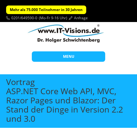
Mehr als 75.000 Teilnehmer in 30 Jahren
0201/649590-0
(Mo-Fr 9-16 Uhr)
Anfrage
MENU
Start
Vortrag
Themen
ASP.NET Core Web API, MVC,
Razor Pages und Blazor: Der
Beratung
Stand der Dinge in Version 2.2
Individuelle Schulungen
und 3.0
Offene Seminare
Wissen